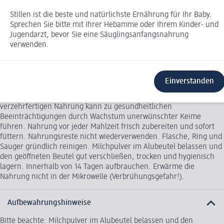
Wichtiger Hinweis
Stillen ist die beste und natürlichste Ernährung für Ihr Baby.
Stillen ist die beste und natürlichste Ernährung für Ihr Baby.
Sprechen Sie bitte mit Ihrer Hebamme oder Ihrem Kinder- und
Sprechen Sie bitte mit Ihrer Hebamme oder Ihrem Kinder- und
Jugendarzt, bevor Sie eine Säuglingsanfangsnahrung
Jugendarzt, bevor Sie eine Säuglingsanfangsnahrung verwenden.
verwenden.
Verwendungshinweise
Einverstanden
Beachte bei der Zubereitung genau die Gebrauchsanweisung. Eine
unsachgemäße Zubereitung oder jede Aufbewahrung der
verzehrfertigen Nahrung kann zu gesundheitlichen
Beeinträchtigungen durch Wachstum unerwünschter Keime
führen. Nahrung vor jeder Mahlzeit frisch zubereiten und sofort
füttern. Nahrungsreste nicht wiederverwenden. Flasche, Ring und
Sauger gründlich reinigen. Milchpulver im Alubeutel belassen und
den geöffneten Beutel gut verschließen, trocken und hygienisch
lagern. Innerhalb von 14 Tagen aufbrauchen. Erwärme die
Nahrung nicht in der Mikrowelle (Verbrühungsgefahr!).
Aufbewahrungshinweise
Bitte beachte: Milchpulver im Alubeutel belassen und den