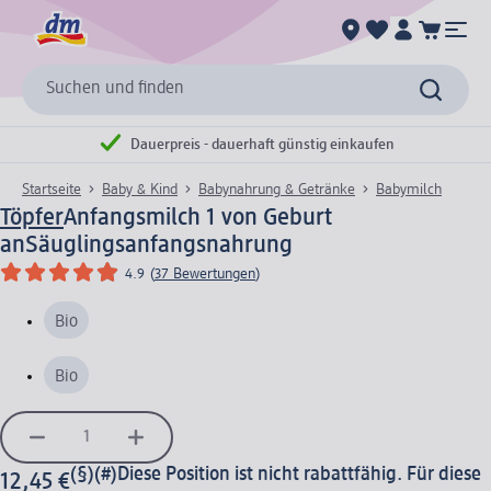
Suchen und finden
Dauerpreis - dauerhaft günstig einkaufen
Startseite
Baby & Kind
Babynahrung & Getränke
Babymilch
Töpfer
Anfangsmilch 1 von Geburt
an
Säuglingsanfangsnahrung
4.9
(
37 Bewertungen
)
Bio
Bio
(§)(#)
Diese Position ist nicht rabattfähig. Für diese
12,45 €