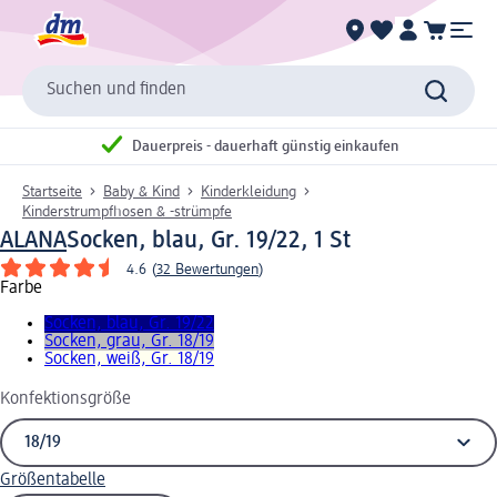
Suchen und finden
Dauerpreis - dauerhaft günstig einkaufen
Startseite
Baby & Kind
Kinderkleidung
Kinderstrumpfhosen & -strümpfe
ALANA
Socken, blau, Gr. 19/22, 1 St
4.6
(
32 Bewertungen
)
Farbe
Socken, blau, Gr. 19/22
Socken, grau, Gr. 18/19
Socken, weiß, Gr. 18/19
Konfektionsgröße
Größentabelle