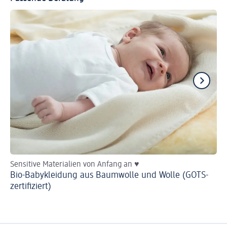
Sensitive Materialien von Anfang an ♥
He
Bio-Babykleidung aus Baumwolle und Wolle (GOTS-
Ba
zertifiziert)