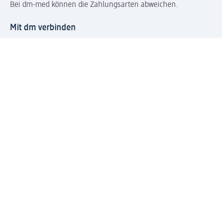
Bei dm-med können die Zahlungsarten abweichen.
Mit dm verbinden
Jetzt die dm-App herunterladen
Impressum dm
Datenschutz dm
Einwilligungsverwaltung
Nutzungsbedingungen
AGB dm
Vertrag widerrufen und Widerrufsbelehrung dm
Streitschlichtung
Entsorgung und Rücknahme von Elektro-Altgeräten und
Batterien