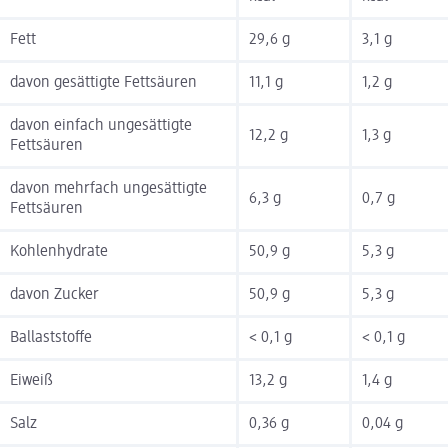
Fett
29,6 g
3,1 g
davon gesättigte Fettsäuren
11,1 g
1,2 g
davon einfach ungesättigte
12,2 g
1,3 g
Fettsäuren
davon mehrfach ungesättigte
6,3 g
0,7 g
Fettsäuren
Kohlenhydrate
50,9 g
5,3 g
davon Zucker
50,9 g
5,3 g
Ballaststoffe
< 0,1 g
< 0,1 g
Eiweiß
13,2 g
1,4 g
Salz
0,36 g
0,04 g