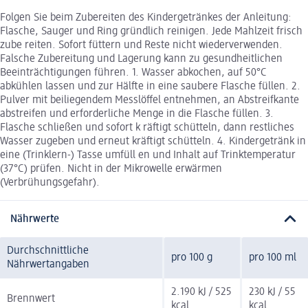
Folgen Sie beim Zubereiten des Kindergetränkes der Anleitung:
Flasche, Sauger und Ring gründlich reinigen. Jede Mahlzeit frisch
zube reiten. Sofort füttern und Reste nicht wiederverwenden.
Falsche Zubereitung und Lagerung kann zu gesundheitlichen
Beeinträchtigungen führen. 1. Wasser abkochen, auf 50°C
abkühlen lassen und zur Hälfte in eine saubere Flasche füllen. 2.
Pulver mit beiliegendem Messlöffel entnehmen, an Abstreifkante
abstreifen und erforderliche Menge in die Flasche füllen. 3.
Flasche schließen und sofort k räftigt schütteln, dann restliches
Wasser zugeben und erneut kräftigt schütteln. 4. Kindergetränk in
eine (Trinklern-) Tasse umfüll en und Inhalt auf Trinktemperatur
(37°C) prüfen. Nicht in der Mikrowelle erwärmen
(Verbrühungsgefahr).
Nährwerte
Durchschnittliche
pro 100 g
pro 100 ml
Nährwertangaben
2.190 kJ / 525
230 kJ / 55
Brennwert
kcal
kcal