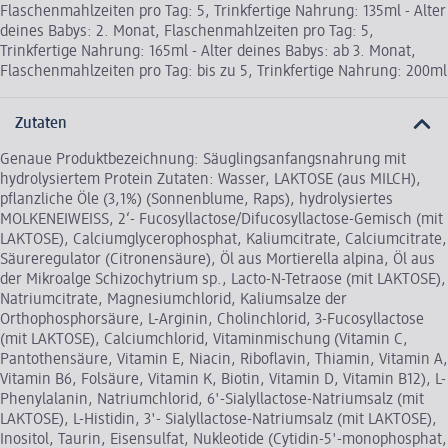
Flaschenmahlzeiten pro Tag: 5, Trinkfertige Nahrung: 135ml - Alter
deines Babys: 2. Monat, Flaschenmahlzeiten pro Tag: 5,
Trinkfertige Nahrung: 165ml - Alter deines Babys: ab 3. Monat,
Flaschenmahlzeiten pro Tag: bis zu 5, Trinkfertige Nahrung: 200ml
Zutaten
Genaue Produktbezeichnung: Säuglingsanfangsnahrung mit
hydrolysiertem Protein Zutaten: Wasser, LAKTOSE (aus MILCH),
pflanzliche Öle (3,1%) (Sonnenblume, Raps), hydrolysiertes
MOLKENEIWEISS, 2‘- Fucosyllactose/Difucosyllactose-Gemisch (mit
LAKTOSE), Calciumglycerophosphat, Kaliumcitrate, Calciumcitrate,
Säureregulator (Citronensäure), Öl aus Mortierella alpina, Öl aus
der Mikroalge Schizochytrium sp., Lacto-N-Tetraose (mit LAKTOSE),
Natriumcitrate, Magnesiumchlorid, Kaliumsalze der
Orthophosphorsäure, L-Arginin, Cholinchlorid, 3-Fucosyllactose
(mit LAKTOSE), Calciumchlorid, Vitaminmischung (Vitamin C,
Pantothensäure, Vitamin E, Niacin, Riboflavin, Thiamin, Vitamin A,
Vitamin B6, Folsäure, Vitamin K, Biotin, Vitamin D, Vitamin B12), L-
Phenylalanin, Natriumchlorid, 6'-Sialyllactose-Natriumsalz (mit
LAKTOSE), L-Histidin, 3'- Sialyllactose-Natriumsalz (mit LAKTOSE),
Inositol, Taurin, Eisensulfat, Nukleotide (Cytidin-5'-monophosphat,