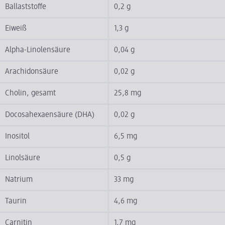
Ballaststoffe
0,2 g
Eiweiß
1,3 g
Alpha-Linolensäure
0,04 g
Arachidonsäure
0,02 g
Cholin, gesamt
25,8 mg
Docosahexaensäure (DHA)
0,02 g
Inositol
6,5 mg
Linolsäure
0,5 g
Natrium
33 mg
Taurin
4,6 mg
Carnitin
1,7 mg