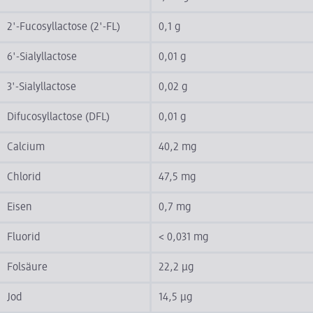
2'-Fucosyllactose (2'-FL)
0,1 g
6'-Sialyllactose
0,01 g
3'-Sialyllactose
0,02 g
Difucosyllactose (DFL)
0,01 g
Calcium
40,2 mg
Chlorid
47,5 mg
Eisen
0,7 mg
Fluorid
< 0,031 mg
Folsäure
22,2 µg
Jod
14,5 µg