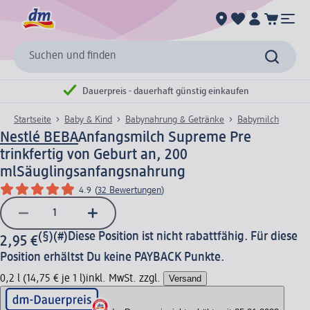
Suchen und finden
Dauerpreis - dauerhaft günstig einkaufen
Startseite
Baby & Kind
Babynahrung & Getränke
Babymilch
Nestlé BEBA
Anfangsmilch Supreme Pre
trinkfertig von Geburt an, 200
ml
Säuglingsanfangsnahrung
4.9
(
32 Bewertungen
)
(§)(#)
Diese Position ist nicht rabattfähig. Für diese
2,95 €
Position erhältst Du keine PAYBACK Punkte.
0,2 l (14,75 € je 1 l)
inkl. MwSt. zzgl.
Versand