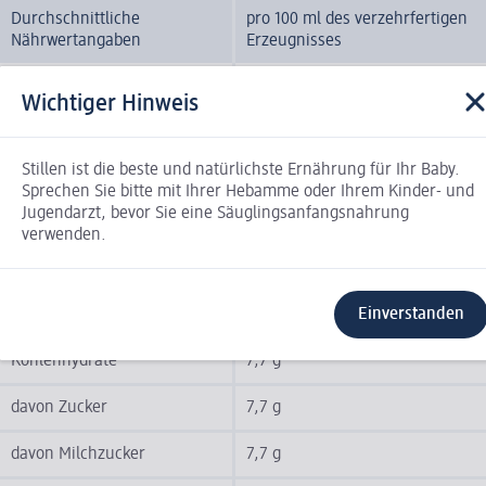
Durchschnittliche
pro 100 ml des verzehrfertigen
Nährwertangaben
Erzeugnisses
Brennwert
281 kJ / 67 kcal
Wichtiger Hinweis
Fett
3,4 g
Stillen ist die beste und natürlichste Ernährung für Ihr Baby.
davon gesättigte Fettsäuren
0,3 g
Sprechen Sie bitte mit Ihrer Hebamme oder Ihrem Kinder- und
Jugendarzt, bevor Sie eine Säuglingsanfangsnahrung
davon einfach ungesättigte
2,2 g
verwenden.
Fettsäuren
davon mehrfach
0,6 g
ungesättigte Fettsäuren
Einverstanden
Kohlenhydrate
7,7 g
davon Zucker
7,7 g
davon Milchzucker
7,7 g