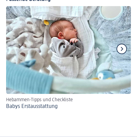
Hebammen-Tipps und Checkliste
Se
Babys Erst­aus­stattung
Bi
zer