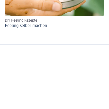
DIY Peeling Rezepte
An
Peeling selber machen
Fr