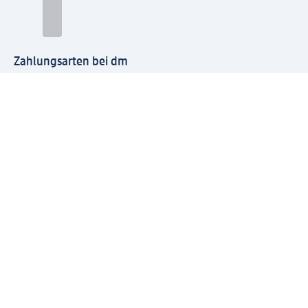
Zahlungsarten bei dm
Bei dm-med können die Zahlungsarten abweichen.
Mit dm verbinden
Jetzt die dm-App herunterladen