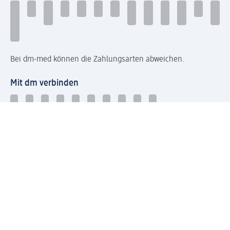
Bei dm-med können die Zahlungsarten abweichen.
Mit dm verbinden
Jetzt die dm-App herunterladen
Impressum dm
Datenschutz dm
Einwilligungsverwaltung
Nutzungsbedingungen
AGB dm