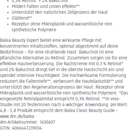
0,3% Retinol* + 2% Bakuchiol
Mildert Falten und Linien effektiv**
Unterstützt den natürlichen Zellprozess der Haut
Glättend**
Rezeptur ohne Mikroplastik und wasserlösliche rein
synthetische Polymere
Balea Beauty Expert bietet eine wirksame Pflege mit
konzentrierten Inhaltsstoffen, optimal abgestimmt auf deine
Bedürfnisse – für eine strahlende Haut. Bakuchiol ist eine
pflanzliche Alternative zu Retinol. Zusammen sorgen sie für eine
effektive Hautverbesserung. Die Nachtcreme mit 0,3 % Retinol*
und 2% Bakuchiol dringt tief in die oberste Hautschicht ein und
spendet intensive Feuchtigkeit. Die hochwirksame Formulierung
reduziert die Faltentiefe**, verbessert die Hautelastizität** und
unterstützt den Regenerationsprozess der Haut. Rezeptur ohne
Mikroplastik und wasserlösliche rein synthetische Polymere. *Das
eingesetzte Retinylpalmitat entspricht 0,3% Retinol. **In-vivo-
Studie mit 20 TesterInnen nach 4-wöchiger Anwendung. pH-Wert:
4,8 - 5,8 Produkt entspricht dem Balea Clean Beauty Guide –
www.dm.de/balea
dm-Artikelnummer: 1630607
GTIN: 4066447239034