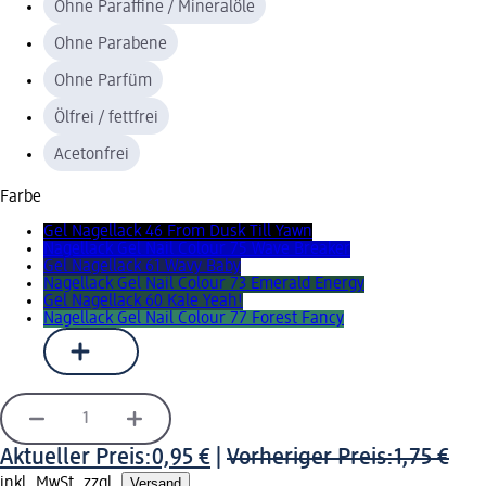
Ohne Paraffine / Mineralöle
Ohne Parabene
Ohne Parfüm
Ölfrei / fettfrei
Acetonfrei
Farbe
Gel Nagellack 46 From Dusk Till Yawn
Nagellack Gel Nail Colour 75 Wave Breaker
Gel Nagellack 61 Wavy Baby
Nagellack Gel Nail Colour 73 Emerald Energy
Gel Nagellack 60 Kale Yeah!
Nagellack Gel Nail Colour 77 Forest Fancy
Aktueller Preis:
0,95 €
|
Vorheriger Preis:
1,75 €
inkl. MwSt. zzgl.
Versand