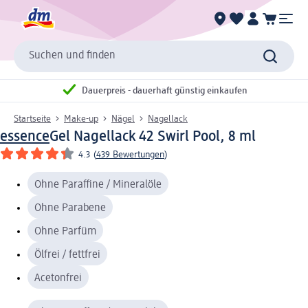
Suchen und finden
Dauerpreis - dauerhaft günstig einkaufen
Startseite
Make-up
Nägel
Nagellack
essence
Gel Nagellack 42 Swirl Pool, 8 ml
4.3
(
439 Bewertungen
)
Ohne Paraffine / Mineralöle
Ohne Parabene
Ohne Parfüm
Ölfrei / fettfrei
Acetonfrei