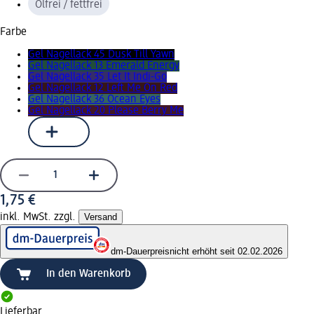
Ölfrei / fettfrei
Farbe
Gel Nagellack 45 Dusk Till Yawn
Gel Nagellack 13 Emerald Energy
Gel Nagellack 35 Let It Indi-Go
Gel Nagellack 12 Left Me On Red
Gel Nagellack 36 Ocean Eyes
Gel Nagellack 20 Please Berry Me
1,75 €
inkl. MwSt. zzgl.
Versand
dm-Dauerpreis
nicht erhöht seit 02.02.2026
In den Warenkorb
Lieferbar