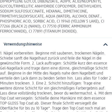
DIPROPYLENE GLYCOL DIBENZOATE, ADIPIC ACID/NEOPENTYL
GLYCOL/TRIMELLITIC ANHYDRIDE COPOLYMER, DIETHYLHEXYL
SODIUM SULFOSUCCINATE, HEXANAL, DIMETHICONE,
TRIMETHYLSILOXYSILICATE, AQUA (WATER), ALCOHOL DENAT.,
PHOSPHORIC ACID, SORBIC ACID, CI 19140 (YELLOW 5 LAKE), CI
77266 (BLACK 2) (NANO), CI 77510 (FERRIC AMMONIUM
FERROCYANIDE), CI 77891 (TITANIUM DIOXIDE).
Verwendungshinweise
1. Nägel vorbereiten: Beginne mit sauberen, trockenen Nägeln.
Schiebe sanft die Nagelhaut zurück und feile die Nägel in die
gewünschte Form. 2. Lack auftragen: Schüttle kurz den essence
Gel-Nagellack und trage dann eine dünne, gleichmäßige Schicht
auf. Beginne in der Mitte des Nagels nahe dem Nagelbett und
verteile den Lack dann zu beiden Seiten hin. Lass alles für 1 oder 2
Minuten trocknen. 3. Eine 2. Schicht hinzufügen: Trage eine
weitere dünne Schicht für ein gleichmäßiges Farbergebnis auf.
Lass diese vollständig trocknen, bevor du weitermachst. 4. Mit dem
Top Coat versiegeln: Schließe deine Maniküre mit dem essence
TOP GLOSS Top Coat ab. Dieser finale Schritt versiegelt die
Oberfläche für bis zu 10 Tage*. Trage den Top Coat noch mal an