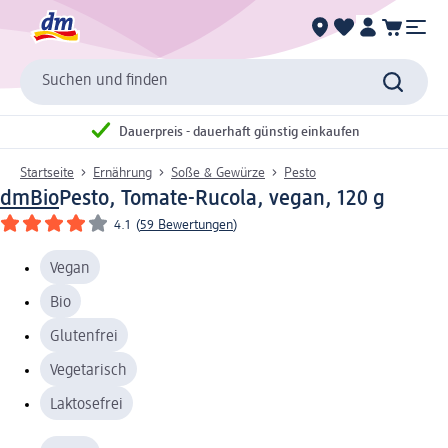
Suchen und finden
Dauerpreis - dauerhaft günstig einkaufen
Startseite
Ernährung
Soße & Gewürze
Pesto
dmBio
Pesto, Tomate-Rucola, vegan, 120 g
4.1
(
59 Bewertungen
)
Vegan
Bio
Glutenfrei
Vegetarisch
Laktosefrei