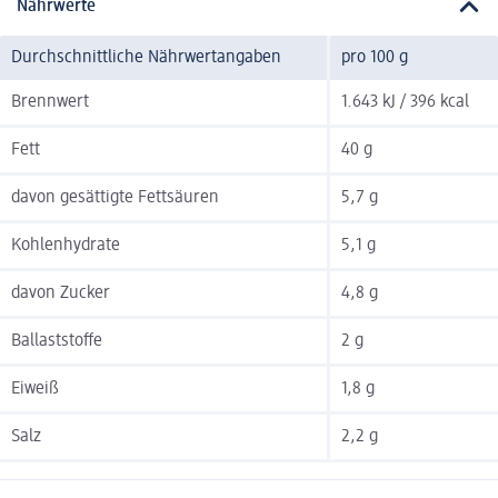
Nährwerte
Durchschnittliche Nährwertangaben
pro 100 g
Brennwert
1.643 kJ / 396 kcal
Fett
40 g
davon gesättigte Fettsäuren
5,7 g
Kohlenhydrate
5,1 g
davon Zucker
4,8 g
Ballaststoffe
2 g
Eiweiß
1,8 g
Salz
2,2 g