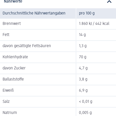
Nährwerte
Durchschnittliche Nährwertangaben
pro 100 g
Brennwert
1.860 kJ / 442 kcal
Fett
14 g
davon gesättigte Fettsäuren
1,3 g
Kohlenhydrate
70 g
davon Zucker
4,7 g
Ballaststoffe
3,8 g
Eiweiß
6,9 g
Salz
< 0,01 g
Natrium
0,005 g