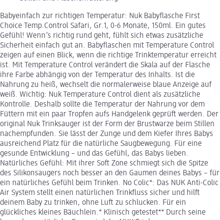
Babyeinfach zur richtigen Temperatur: Nuk Babyflasche First
Choice Temp.Control Safari, Gr.1, 0-6 Monate, 150ml. Ein gutes
Gefühl! Wenn’s richtig rund geht, fühlt sich etwas zusätzliche
Sicherheit einfach gut an. Babyflaschen mit Temperature Control
zeigen auf einen Blick, wenn die richtige Trinktemperatur erreicht
ist. Mit Temperature Control verändert die Skala auf der Flasche
ihre Farbe abhängig von der Temperatur des Inhalts. Ist die
Nahrung zu heiß, wechselt die normalerweise blaue Anzeige auf
weiß. Wichtig: Nuk Temperature Control dient als zusätzliche
Kontrolle. Deshalb sollte die Temperatur der Nahrung vor dem
Füttern mit ein paar Tropfen aufs Handgelenk geprüft werden. Der
original Nuk Trinksauger ist der Form der Brustwarze beim Stillen
nachempfunden. Sie lässt der Zunge und dem Kiefer Ihres Babys
ausreichend Platz für die natürliche Saugbewegung. Für eine
gesunde Entwicklung – und das Gefühl, das Babys lieben.
Natürliches Gefühl: Mit ihrer Soft Zone schmiegt sich die Spitze
des Silikonsaugers noch besser an den Gaumen deines Babys – für
ein natürliches Gefühl beim Trinken. No Colic*: Das NUK Anti-Colic
Air System stellt einen natürlichen Trinkfluss sicher und hilft
deinem Baby zu trinken, ohne Luft zu schlucken. Für ein
glückliches kleines Bäuchlein.* Klinisch getestet** Durch seine