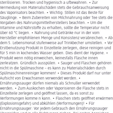
sterilisieren. Trocken und hygienisch a ufbewahren. • Zur
Vermeidung von Materialschäden stets die Gebrauchsanweisung
des Vaporisators beachten. • Wichtig: Stillen ist das Beste für
Säuglinge. • Beim Zubereiten von Milchnahrung oder Tee stets die
Vorgaben des Nahrungsmittelherstellers beachten. • Um die
Vitamine und Nährstoffe zu erhalten, sollte die Temperatur nicht
über 60 °C liegen. • Nahrung und Getränke nur in der vom
Hersteller empfohlenen Menge und Konsistenz verabreichen. • Ab
dem 5. Lebensmonat stufenweise auf Trinkbecher umstellen. • Vor
Erstbenutzung Produkt in Einzelteile zerlegen, diese reinigen und
für 5 min in kochendes Wasser geben. Dies dient der Hygiene. •
Produkt wenn nötig einweichen, keinesfalls Flasche innen
zerkratzen. Gründlich ausspülen. • Sauger und Flaschen gehören
nicht in die Spülmaschine – es kann zu Materialschäden durch
Spülmaschinenreiniger kommen! • Dieses Produkt darf nur unter
Aufsicht von Erwachsenen verwendet werden. •
Ernährungssauger dürfen niemals als Schnuller verwendet
werden. • Zum Auskochen oder Vaporisieren die Flasche stets in
Einzelteile zerlegen und geöffnet lassen, da es sonst zu
Verformungen komme n kann. • Flaschen stets geöffnet erwärmen
(Explosionsgefahr) und abkühlen (Verformungen)! • Für
Ernährungssauger: Vor jedem Gebrauch den Ernährungssauger