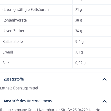
davon gesättigte Fettsäuren
21 g
Kohlenhydrate
38 g
davon Zucker
34 g
Ballaststoffe
9,4 g
Eiweiß
7,1 g
Salz
0,02 g
Zusatzstoffe
Enthält Überzugsmittel
Anschrift des Unternehmens
the nu company GmbH Naumburger Straße 25 04229 Leipzig