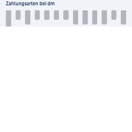
Zahlungsarten bei dm
Bei dm-med können die Zahlungsarten abweichen.
Mit dm verbinden
Jetzt die dm-App herunterladen
Impressum dm
Datenschutz dm