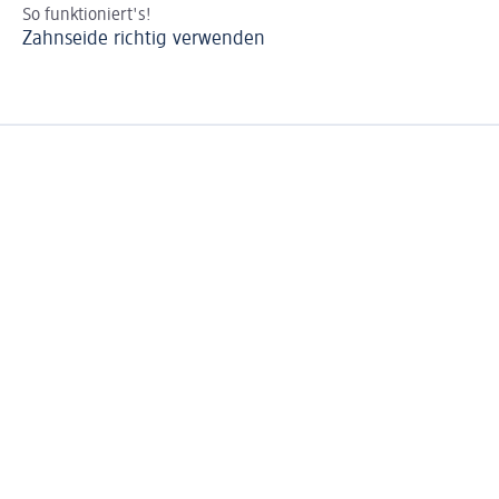
So funktioniert's!
Za
Zahnseide richtig verwenden
Za