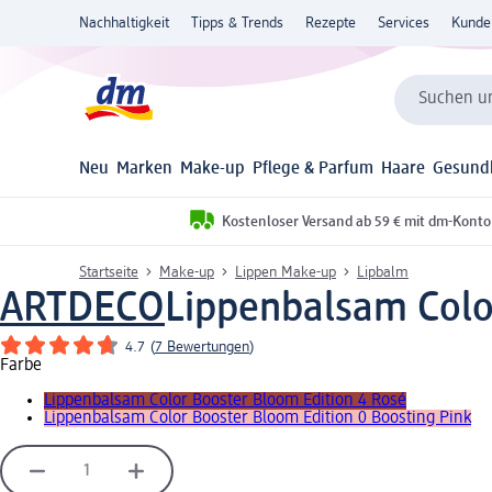
Nachhaltigkeit
Tipps & Trends
Rezepte
Services
Kunde
Suchen un
Neu
Marken
Make-up
Pflege & Parfum
Haare
Gesund
Kostenloser Versand ab 59 € mit dm-Konto
Startseite
Make-up
Lippen Make-up
Lipbalm
ARTDECO
Lippenbalsam Color
4.7
(
7 Bewertungen
)
Farbe
Lippenbalsam Color Booster Bloom Edition 4 Rosé
Lippenbalsam Color Booster Bloom Edition 0 Boosting Pink