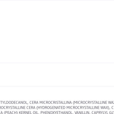
CTYLDODECANOL, CERA MICROCRISTALLINA (MICROCRYSTALLINE WAX
ROCRYSTALLINE CERA (HYDROGENATED MICROCRYSTALLINE WAX), C
CA (PEACH) KERNEL OIL, PHENOXYETHANOL, VANILLIN, CAPRYLYL 