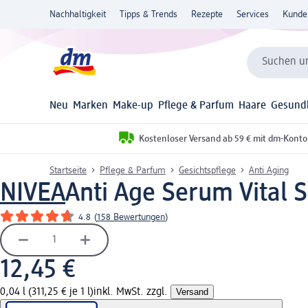
Nachhaltigkeit
Tipps & Trends
Rezepte
Services
Kunde
Suchen un
Neu
Marken
Make-up
Pflege & Parfum
Haare
Gesund
Kostenloser Versand ab 59 € mit dm-Konto
Startseite
Pflege & Parfum
Gesichtspflege
Anti Aging
NIVEA
Anti Age Serum Vital S
4.8
(
158 Bewertungen
)
12,45 €
0,04 l (311,25 € je 1 l)
inkl. MwSt. zzgl.
Versand