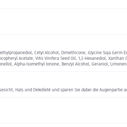
Methylpropanediol, Cetyl Alcohol, Dimethicone, Glycine Soja Germ E
Tocopheryl Acetate, Vitis Vinifera Seed Oil, 1,2-Hexanediol, Xantha
onellol, Alpha-Isomethyl Ionone, Benzyl Alcohol, Geraniol, Limon
esicht, Hals und Dekolleté und sparen Sie dabei die Augenpartie a