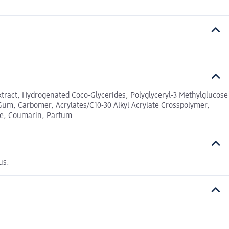
xtract, Hydrogenated Coco-Glycerides, Polyglyceryl-3 Methylglucose
n Gum, Carbomer, Acrylates/C10-30 Alkyl Acrylate Crosspolymer,
ene, Coumarin, Parfum
us.