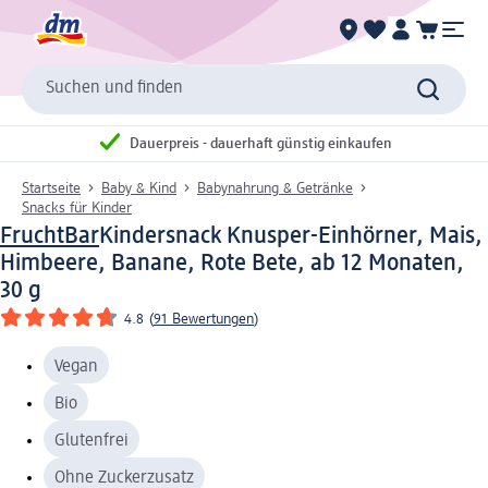
Suchen und finden
Dauerpreis - dauerhaft günstig einkaufen
Startseite
Baby & Kind
Babynahrung & Getränke
Snacks für Kinder
FruchtBar
Kindersnack Knusper-Einhörner, Mais,
Himbeere, Banane, Rote Bete, ab 12 Monaten,
30 g
4.8
(
91 Bewertungen
)
Vegan
Bio
Glutenfrei
Ohne Zuckerzusatz