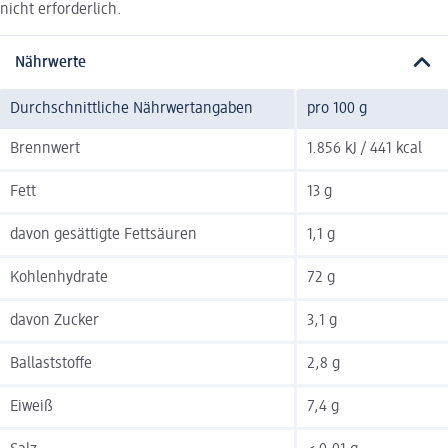
nicht erforderlich.
Nährwerte
Durchschnittliche Nährwertangaben
pro 100 g
Brennwert
1.856 kJ / 441 kcal
Fett
13 g
davon gesättigte Fettsäuren
1,1 g
Kohlenhydrate
72 g
davon Zucker
3,1 g
Ballaststoffe
2,8 g
Eiweiß
7,4 g