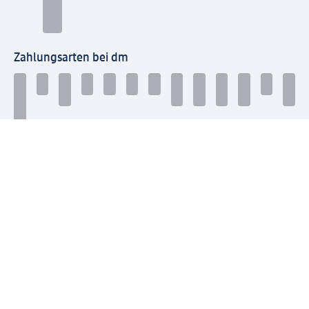
Zahlungsarten bei dm
Bei dm-med können die Zahlungsarten abweichen.
Mit dm verbinden
Jetzt die dm-App herunterladen