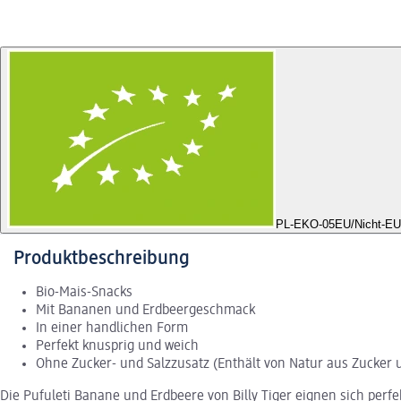
PL-EKO-05
EU/Nicht-EU
Produktbeschreibung
Bio-Mais-Snacks
Mit Bananen und Erdbeergeschmack
In einer handlichen Form
Perfekt knusprig und weich
Ohne Zucker- und Salzzusatz (Enthält von Natur aus Zucker 
Die Pufuleti Banane und Erdbeere von Billy Tiger eignen sich per