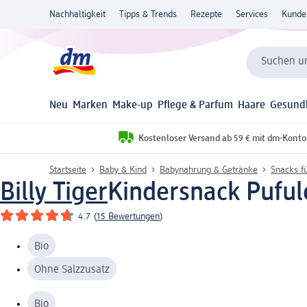
Nachhaltigkeit
Tipps & Trends
Rezepte
Services
Kunde
Suchen un
Neu
Marken
Make-up
Pflege & Parfum
Haare
Gesund
Kostenloser Versand ab 59 € mit dm-Konto
Startseite
Baby & Kind
Babynahrung & Getränke
Snacks f
Billy Tiger
Kindersnack Puful
4.7
(
15 Bewertungen
)
Bio
Ohne Salzzusatz
Bio