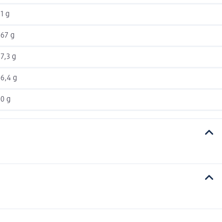
1 g
67 g
7,3 g
6,4 g
0 g