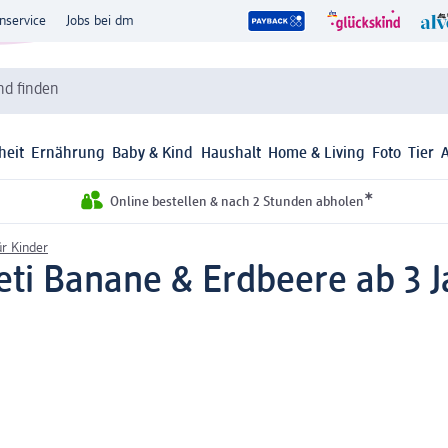
nservice
Jobs bei dm
d finden
heit
Ernährung
Baby & Kind
Haushalt
Home & Living
Foto
Tier
*
Online bestellen & nach 2 Stunden abholen
ür Kinder
eti Banane & Erdbeere ab 3 J