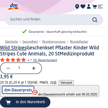
Suchen und finden
Dauerpreis - dauerhaft günstig einkaufen
Startseite
Gesundheit
Wundversorgung
Wundpflaster
Wild Stripes
Geschenkset Pflaster Kinder Wild
Stripes Cute Animals, 20 St
Medizinprodukt
4.7
(
35 Bewertungen
)
3,95 €
20 St (0,20 € je 1 St)
inkl. MwSt. zzgl.
Versand
dm-Dauerpreis
nicht erhöht seit 06.03.2025
In den Warenkorb