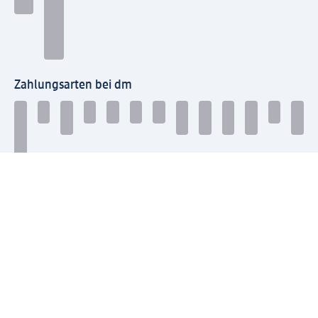
Zahlungsarten bei dm
Bei dm-med können die Zahlungsarten abweichen.
Mit dm verbinden
Jetzt die dm-App herunterladen