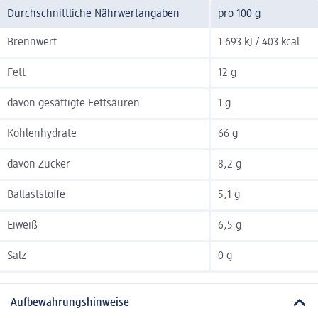
Durchschnittliche Nährwertangaben
pro 100 g
Brennwert
1.693 kJ / 403 kcal
Fett
12 g
davon gesättigte Fettsäuren
1 g
Kohlenhydrate
66 g
davon Zucker
8,2 g
Ballaststoffe
5,1 g
Eiweiß
6,5 g
Salz
0 g
Aufbewahrungshinweise