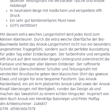
dezenter Teilungsnaht mit versteckter Tasche und Anouk-
Holzknopf
In neutralem Beige mit niedlichem und verspieltem Affi-
Druck
Ein sehr gut kombinierbares Must-Have
GOTS-zertifiziert
Mit diesem extra weichen Langarmshirt wird jedes Kind zum
kleinen Abenteurer. Durch die extra weiche Oberfläche der Bio-
Baumwolle bietet das Anouk-Langarmshirt nicht nur ein besonders
angenehmes Tragegefühl, sondern auch die perfekte Ausstattung
für jeden Tag voller Entdeckungen. Der farbenfrohe und verspielte
Affi-Druck auf dem neutralen beigen Untergrund unterstreicht die
Fantasie und Neugier aller kleinen Entdecker. Der raffinierte
Schnitt mit überschnittener Schulter und Teilungsnaht mit
versteckter Brusttasche geben dem klassischen Shirt das gewisse
Etwas und sorgen für eine bequeme Passform. Das Anouk-
Nackenband, ein am Arm platziertes Anouk-Label sowie der Anouk-
Knopf überzeugen mit Wertigkeit, runden das Design ab und
machen das Sweatshirt zu einem echten Hingucker. Inspiriert von
dem Buch Anouk von Hendrikje Balsmeyer und Peter Maffay.
dm-Artikelnummer: 2486817
GTIN: 4058416047078