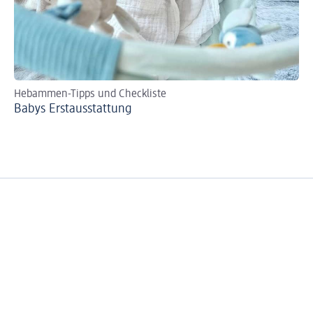
Hebammen-Tipps und Checkliste
Tip
Babys Erst­aus­stattung
Fl