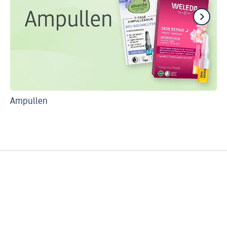
Ampullen
Fü
Vi