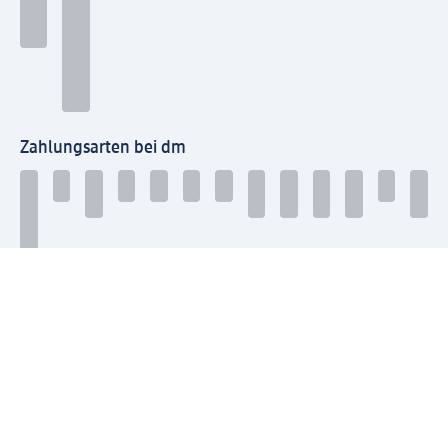
Zahlungsarten bei dm
Bei dm-med können die Zahlungsarten abweichen.
Mit dm verbinden
Jetzt die dm-App herunterladen