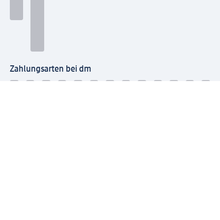
Zahlungsarten bei dm
Bei dm-med können die Zahlungsarten abweichen.
Mit dm verbinden
Jetzt die dm-App herunterladen