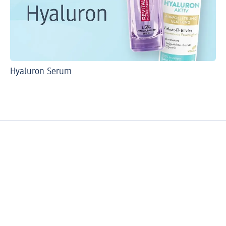
Hyaluron Serum
Das
Ge