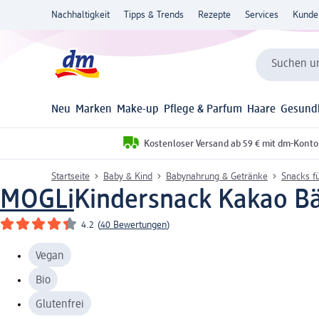
Nachhaltigkeit
Tipps & Trends
Rezepte
Services
Kunde
Suchen un
Neu
Marken
Make-up
Pflege & Parfum
Haare
Gesund
Kostenloser Versand ab 59 € mit dm-Konto
Startseite
Baby & Kind
Babynahrung & Getränke
Snacks f
MOGLi
Kindersnack Kakao Bäl
4.2
(
40 Bewertungen
)
Vegan
Bio
Glutenfrei