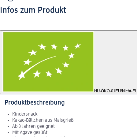
Infos zum Produkt
HU-ÖKO-01
EU/Nicht-EU
Produktbeschreibung
Kindersnack
Kakao-Bällchen aus Maisgrieß
Ab 3 Jahren geeignet
Mit Agave gesüßt