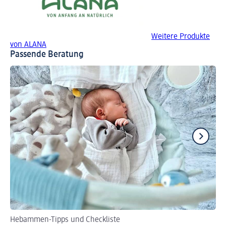
Weitere Produkte
von ALANA
Passende Beratung
Hebammen-Tipps und Checkliste
Se