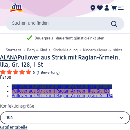
Suchen und finden
Dauerpreis - dauerhaft günstig einkaufen
Startseite
Baby & Kind
Kinderkleidung
Kinderpullover & -shirts
ALANA
Pullover aus Strick mit Raglan-Ärmeln,
lila, Gr. 128, 1 St
5
(
1 Bewertung
)
Farbe
Pullover aus Strick mit Raglan-Ärmeln, blau, Gr. 110
Pullover aus Strick mit Raglan-Ärmeln, lila, Gr. 128
Pullover aus Strick mit Raglan-Ärmeln, grau, Gr. 134
Konfektionsgröße
Größentabelle