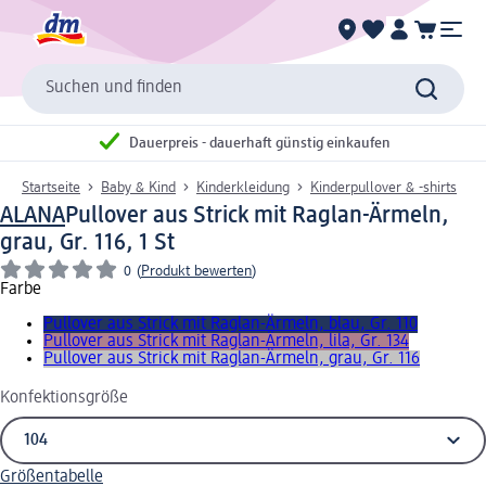
Suchen und finden
Dauerpreis - dauerhaft günstig einkaufen
Startseite
Baby & Kind
Kinderkleidung
Kinderpullover & -shirts
ALANA
Pullover aus Strick mit Raglan-Ärmeln,
grau, Gr. 116, 1 St
0
(
Produkt bewerten
)
Farbe
Pullover aus Strick mit Raglan-Ärmeln, blau, Gr. 110
Pullover aus Strick mit Raglan-Ärmeln, lila, Gr. 134
Pullover aus Strick mit Raglan-Ärmeln, grau, Gr. 116
Konfektionsgröße
Größentabelle