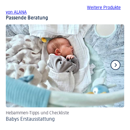
Weitere Produkte
von ALANA
Passende Beratung
Hebammen-Tipps und Checkliste
Se
Babys Erst­aus­stattung
Bi
zer