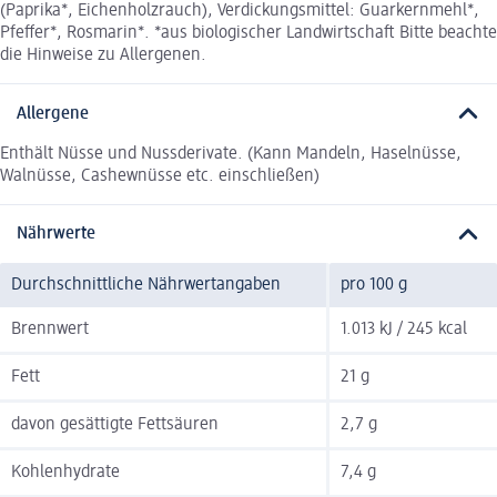
(Paprika*, Eichenholzrauch), Verdickungsmittel: Guarkernmehl*,
Pfeﬀer*, Rosmarin*. *aus biologischer Landwirtschaft Bitte beachte
die Hinweise zu Allergenen.
Allergene
Enthält Nüsse und Nussderivate. (Kann Mandeln, Haselnüsse,
Walnüsse, Cashewnüsse etc. einschließen)
Nährwerte
Durchschnittliche Nährwertangaben
pro 100 g
Brennwert
1.013 kJ / 245 kcal
Fett
21 g
davon gesättigte Fettsäuren
2,7 g
Kohlenhydrate
7,4 g