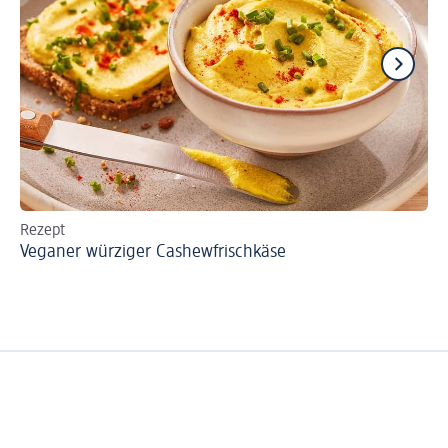
Rezept
Re
Veganer würziger Cashewfrischkäse
Gl