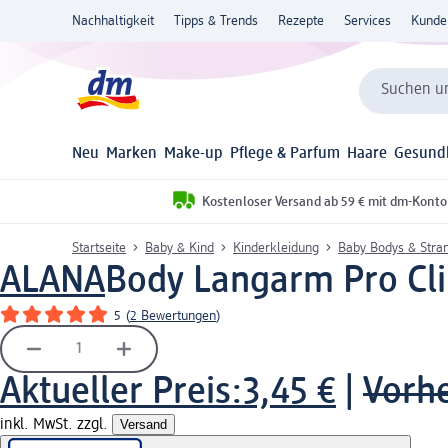
Nachhaltigkeit
Tipps & Trends
Rezepte
Services
Kunde
Suchen un
Neu
Marken
Make-up
Pflege & Parfum
Haare
Gesund
Kostenloser Versand ab 59 € mit dm-Konto
Startseite
Baby & Kind
Kinderkleidung
Baby Bodys & Stra
ALANA
Body Langarm Pro Clim
5
(
2 Bewertungen
)
Aktueller Preis:
3,45 €
|
Vorhe
inkl. MwSt. zzgl.
Versand