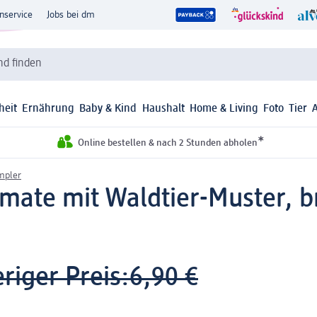
nservice
Jobs bei dm
d finden
heit
Ernährung
Baby & Kind
Haushalt
Home & Living
Foto
Tier
*
Online bestellen & nach 2 Stunden abholen
mpler
ate mit Waldtier-Muster, br
riger Preis:
6,90 €