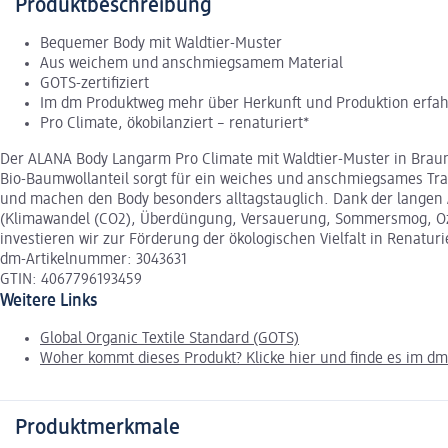
Produktbeschreibung
Bequemer Body mit Waldtier-Muster
Aus weichem und anschmiegsamem Material
GOTS-zertifiziert
Im dm Produktweg mehr über Herkunft und Produktion erfa
Pro Climate, ökobilanziert – renaturiert*
Der ALANA Body Langarm Pro Climate mit Waldtier-Muster in Braun 
Bio-Baumwollanteil sorgt für ein weiches und anschmiegsames Trag
und machen den Body besonders alltagstauglich. Dank der langen 
(Klimawandel (CO2), Überdüngung, Versauerung, Sommersmog, Ozo
investieren wir zur Förderung der ökologischen Vielfalt in Renat
dm-Artikelnummer: 3043631
GTIN: 4067796193459
Weitere Links
Global Organic Textile Standard (GOTS)
Woher kommt dieses Produkt? Klicke hier und finde es im d
Produktmerkmale