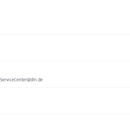
n
e ServiceCenter@dm.de