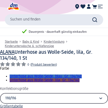
Suchen und finden
Dauerpreis - dauerhaft günstig einkaufen
Startseite
Baby & Kind
Kinderkleidung
Kinderunterwäsche & -schlafanzüge
ALANA
Unterhose aus Wolle-Seide, lila, Gr.
134/140, 1 St
0
(
Produkt bewerten
)
Farbe
Unterhose aus Wolle-Seide, blau, Gr. 134/140
Unterhose aus Wolle-Seide, lila, Gr. 134/140
Konfektionsgröße
Größentabelle