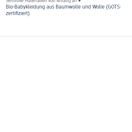
Sensitive Materialien von Anfang an ♥
Raf
Bio-Babykleidung aus Baumwolle und Wolle (GOTS-
Ba
zertifiziert)