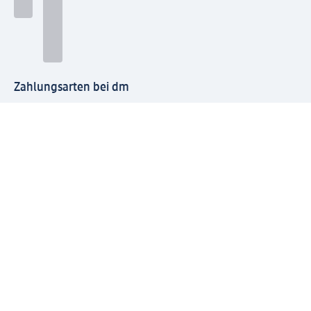
Zahlungsarten bei dm
Bei dm-med können die Zahlungsarten abweichen.
Mit dm verbinden
Jetzt die dm-App herunterladen