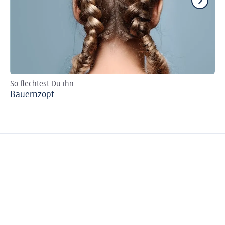
So flechtest Du ihn
Ti
Bauernzopf
Wa