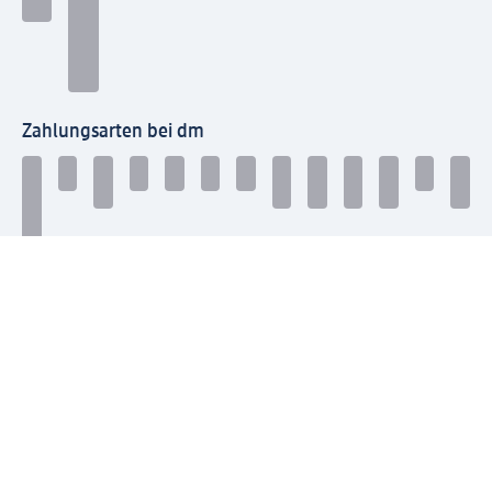
Zahlungsarten bei dm
Bei dm-med können die Zahlungsarten abweichen.
Mit dm verbinden
Jetzt die dm-App herunterladen