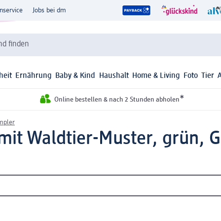
nservice
Jobs bei dm
d finden
heit
Ernährung
Baby & Kind
Haushalt
Home & Living
Foto
Tier
*
Online bestellen & nach 2 Stunden abholen
mpler
t Waldtier-Muster, grün, Gr