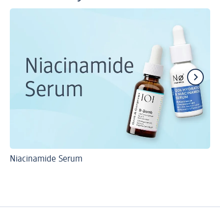
Niacinamide Serum
Ti
Pe