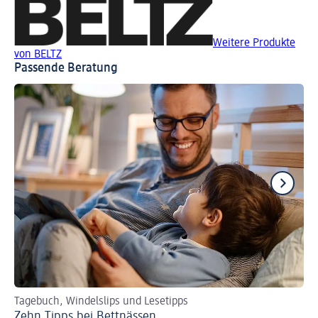
Weitere Produkte
von BELTZ
Passende Beratung
Tagebuch, Windelslips und Lesetipps
In
Zehn Tipps bei Bettnässen
Ki