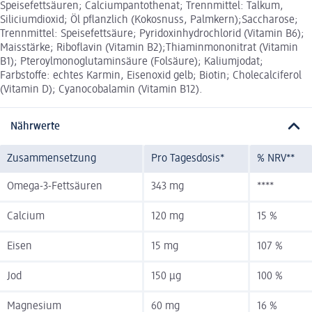
Speisefettsäuren; Calciumpantothenat; Trennmittel: Talkum,
Siliciumdioxid; Öl pflanzlich (Kokosnuss, Palmkern);Saccharose;
Trennmittel: Speisefettsäure; Pyridoxinhydrochlorid (Vitamin B6);
Maisstärke; Riboflavin (Vitamin B2);Thiaminmononitrat (Vitamin
B1); Pteroylmonoglutaminsäure (Folsäure); Kaliumjodat;
Farbstoffe: echtes Karmin, Eisenoxid gelb; Biotin; Cholecalciferol
(Vitamin D); Cyanocobalamin (Vitamin B12).
Nährwerte
Zusammensetzung
Pro Tagesdosis*
% NRV**
Omega-3-Fettsäuren
343 mg
****
Calcium
120 mg
15 %
Eisen
15 mg
107 %
Jod
150 µg
100 %
Magnesium
60 mg
16 %