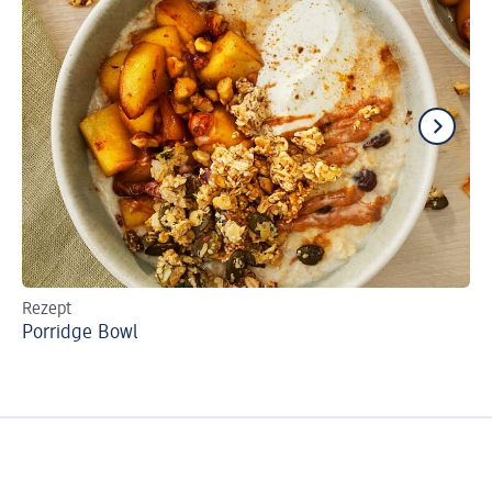
Rezept
Re
Porridge Bowl
Kn