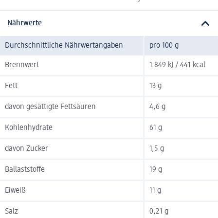
Nährwerte
Durchschnittliche Nährwertangaben
pro 100 g
Brennwert
1.849 kJ / 441 kcal
Fett
13 g
davon gesättigte Fettsäuren
4,6 g
Kohlenhydrate
61 g
davon Zucker
1,5 g
Ballaststoffe
19 g
Eiweiß
11 g
Salz
0,21 g