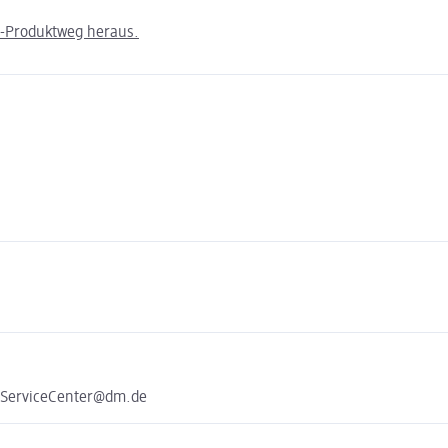
m-Produktweg heraus.
n
e ServiceCenter@dm.de