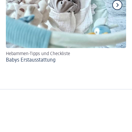
Hebammen-Tipps und Checkliste
Se
Babys Erst­aus­stattung
Bi
zer