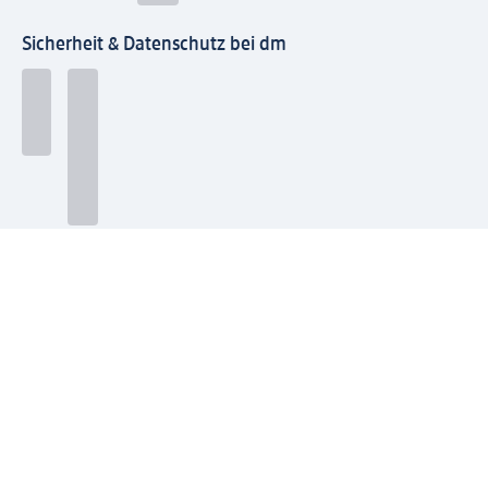
Sicherheit & Datenschutz bei dm
Zahlungsarten bei dm
Bei dm-med können die Zahlungsarten abweichen.
Mit dm verbinden