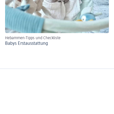
Hebammen-Tipps und Checkliste
Se
Babys Erst­aus­stattung
Bi
zer