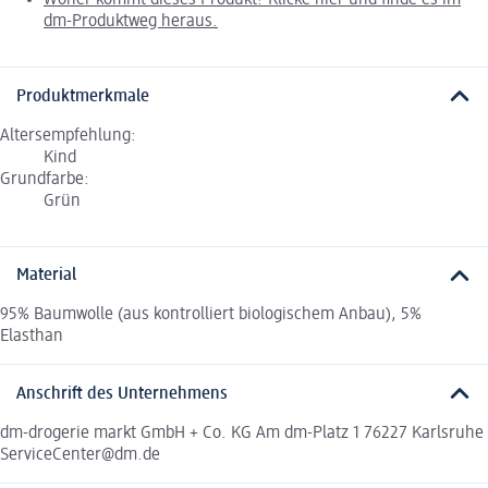
Woher kommt dieses Produkt? Klicke hier und finde es im
dm-Produktweg heraus.
Produktmerkmale
Altersempfehlung:
Kind
Grundfarbe:
Grün
Material
95% Baumwolle (aus kontrolliert biologischem Anbau), 5%
Elasthan
Anschrift des Unternehmens
dm-drogerie markt GmbH + Co. KG Am dm-Platz 1 76227 Karlsruhe
ServiceCenter@dm.de