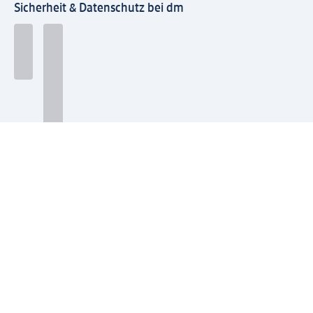
Sicherheit & Datenschutz bei dm
Zahlungsarten bei dm
Bei dm-med können die Zahlungsarten abweichen.
Mit dm verbinden