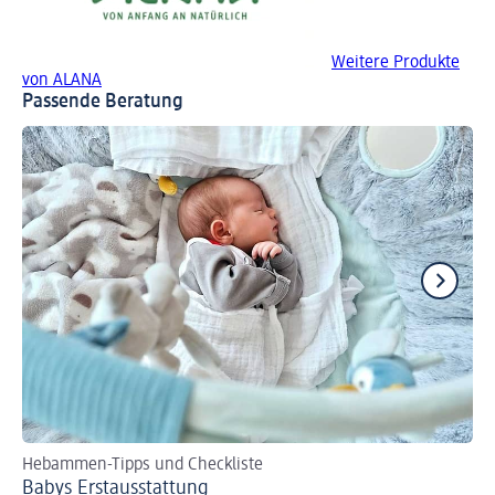
Weitere Produkte
von ALANA
Passende Beratung
Hebammen-Tipps und Checkliste
Tip
Babys Erst­aus­stattung
Fl