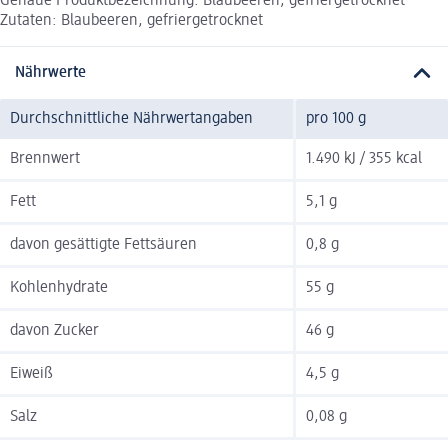
Genaue Produktbezeichnung: Blaubeeren, gefriergetrocknet
Zutaten: Blaubeeren, gefriergetrocknet
Nährwerte
Durchschnittliche Nährwertangaben
pro 100 g
Brennwert
1.490 kJ / 355 kcal
Fett
5,1 g
davon gesättigte Fettsäuren
0,8 g
Kohlenhydrate
55 g
davon Zucker
46 g
Eiweiß
4,5 g
Salz
0,08 g