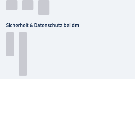
Sicherheit & Datenschutz bei dm
Zahlungsarten bei dm
Bei dm-med können die Zahlungsarten abweichen.