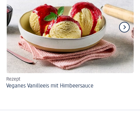
Rezept
Re
Veganes Vanilleeis mit Himbeersauce
Fr