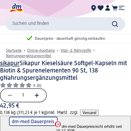
Suchen und finden
Dauerpreis - dauerhaft günstig einkaufen
Startseite
Online-Apotheke
Vital- & Nährstoffe
Nahrungsergänzungsmittel
sikapur
Sikapur Kieselsäure Softgel-Kapseln mit
Biotin & Spurenelementen 90 St, 138
g
Nahrungsergänzungsmittel
0
(0)
42,95 €
0,138 kg (311,23 € je 1 kg)
inkl. MwSt. zzgl.
Versand
dm-med Dauerpreis
nicht erhöht seit
16.12.2025