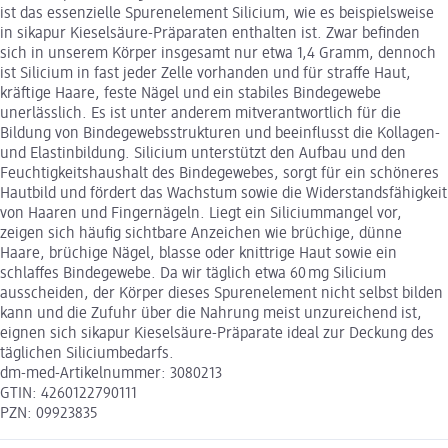
ist das essenzielle Spurenelement Silicium, wie es beispielsweise
in sikapur Kieselsäure-Präparaten enthalten ist. Zwar befinden
sich in unserem Körper insgesamt nur etwa 1,4 Gramm, dennoch
ist Silicium in fast jeder Zelle vorhanden und für straffe Haut,
kräftige Haare, feste Nägel und ein stabiles Bindegewebe
unerlässlich. Es ist unter anderem mitverantwortlich für die
Bildung von Bindegewebsstrukturen und beeinflusst die Kollagen-
und Elastinbildung. Silicium unterstützt den Aufbau und den
Feuchtigkeitshaushalt des Bindegewebes, sorgt für ein schöneres
Hautbild und fördert das Wachstum sowie die Widerstandsfähigkeit
von Haaren und Fingernägeln. Liegt ein Siliciummangel vor,
zeigen sich häufig sichtbare Anzeichen wie brüchige, dünne
Haare, brüchige Nägel, blasse oder knittrige Haut sowie ein
schlaffes Bindegewebe. Da wir täglich etwa 60 mg Silicium
ausscheiden, der Körper dieses Spurenelement nicht selbst bilden
kann und die Zufuhr über die Nahrung meist unzureichend ist,
eignen sich sikapur Kieselsäure-Präparate ideal zur Deckung des
täglichen Siliciumbedarfs.
dm-med-Artikelnummer: 3080213
GTIN: 4260122790111
PZN: 09923835