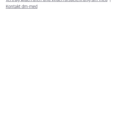
Vertrag widerrufen und Widerrufsbelehrung dm-med
Kontakt dm-med