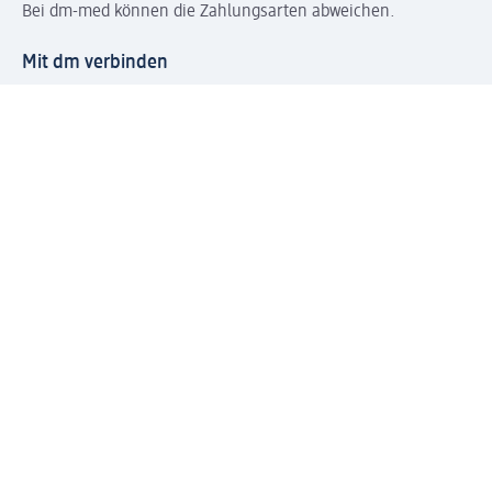
Bei dm-med können die Zahlungsarten abweichen.
Mit dm verbinden
Jetzt die dm-App herunterladen
Impressum dm
Datenschutz dm
Einwilligungsverwaltung
Nutzungsbedingungen
AGB dm
Vertrag widerrufen und Widerrufsbelehrung dm
Streitschlichtung
Entsorgung und Rücknahme von Elektro-Altgeräten und
Batterien