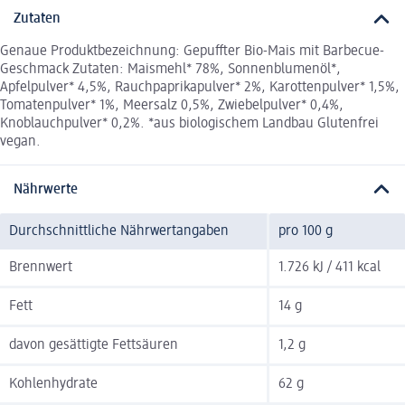
Zutaten
Genaue Produktbezeichnung: Gepuffter Bio-Mais mit Barbecue-
Geschmack Zutaten: Maismehl* 78%, Sonnenblumenöl*,
Apfelpulver* 4,5%, Rauchpaprikapulver* 2%, Karottenpulver* 1,5%,
Tomatenpulver* 1%, Meersalz 0,5%, Zwiebelpulver* 0,4%,
Knoblauchpulver* 0,2%. *aus biologischem Landbau Glutenfrei
vegan.
Nährwerte
Durchschnittliche Nährwertangaben
pro 100 g
Brennwert
1.726 kJ / 411 kcal
Fett
14 g
davon gesättigte Fettsäuren
1,2 g
Kohlenhydrate
62 g