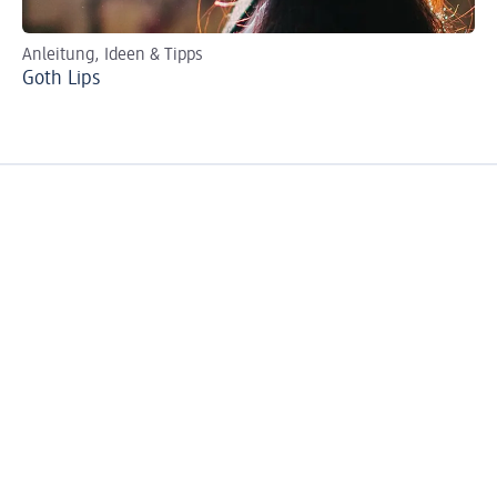
Anleitung, Ideen & Tipps
Per
Goth Lips
Ro