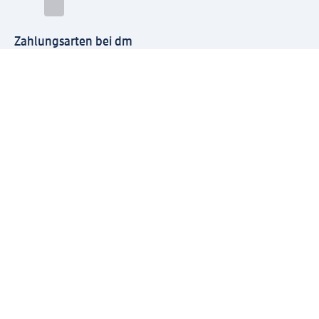
Zahlungsarten bei dm
Bei dm-med können die Zahlungsarten abweichen.
Mit dm verbinden
Jetzt die dm-App herunterladen