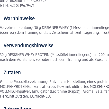
dm-Artikelnummer: 3085646
GTIN: 4250519679471
Warnhinweise
Verzehrempfehlung: 30 g DESIGNER WHEY (1 Messlöffel, innenliege
(oder vor) dem Training und als Zwischenmahlzeit. Lagerung: Troc
Verwendungshinweise
30 g DESIGNER WHEY PROTEIN (Messlöffel innenliegend) mit 200 ml f
nach dem Aufstehen, vor oder nach dem Training und als Zwische
Zutaten
Genaue Produktbezeichnung: Pulver zur Herstellung eines protein
MOLKENPROTEINkonzentrat, cross-flow mikrofiltriertes MOLKENPROT
VOLLMILCHhpulver, Emulgator (Lecitihine (Raps))), Aroma, Salz, fär
Herkunft Zutaten: EU/Nicht-EU.