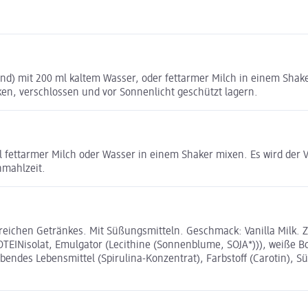
nd) mit 200 ml kaltem Wasser, oder fettarmer Milch in einem Shak
ken, verschlossen und vor Sonnenlicht geschützt lagern.
ettarmer Milch oder Wasser in einem Shaker mixen. Es wird der Ver
nmahlzeit.
reichen Getränkes. Mit Süßungsmitteln. Geschmack: Vanilla Milk. 
EINisolat, Emulgator (Lecithine (Sonnenblume, SOJA*))), weiße B
bendes Lebensmittel (Spirulina-Konzentrat), Farbstoff (Carotin), Sü