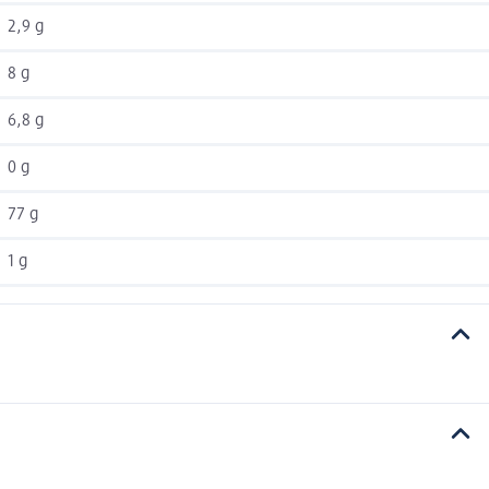
2,9 g
8 g
6,8 g
0 g
77 g
1 g