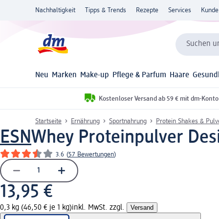
Nachhaltigkeit
Tipps & Trends
Rezepte
Services
Kunde
Suchen un
Neu
Marken
Make-up
Pflege & Parfum
Haare
Gesund
Kostenloser Versand ab 59 € mit dm-Konto
Startseite
Ernährung
Sportnahrung
Protein Shakes & Pulv
ESN
Whey Proteinpulver Desi
3.6
(
57 Bewertungen
)
13,95 €
0,3 kg (46,50 € je 1 kg)
inkl. MwSt. zzgl.
Versand