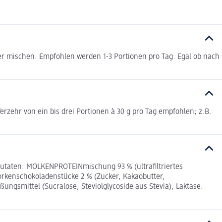
er mischen. Empfohlen werden 1-3 Portionen pro Tag. Egal ob nach
zehr von ein bis drei Portionen à 30 g pro Tag empfohlen; z.B.
Zutaten: MOLKENPROTEINmischung 93 % (ultrafiltriertes
orkenschokoladenstücke 2 % (Zucker, Kakaobutter,
ßungsmittel (Sucralose, Steviolglycoside aus Stevia), Laktase.