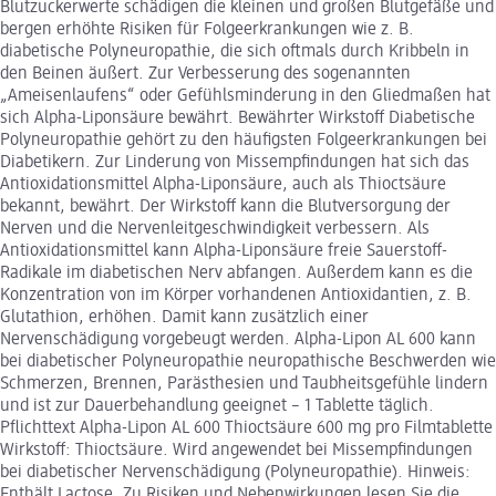
Blutzuckerwerte schädigen die kleinen und großen Blutgefäße und
bergen erhöhte Risiken für Folgeerkrankungen wie z. B.
diabetische Polyneuropathie, die sich oftmals durch Kribbeln in
den Beinen äußert. Zur Verbesserung des sogenannten
„Ameisenlaufens“ oder Gefühlsminderung in den Gliedmaßen hat
sich Alpha-Liponsäure bewährt. Bewährter Wirkstoff Diabetische
Polyneuropathie gehört zu den häufigsten Folgeerkrankungen bei
Diabetikern. Zur Linderung von Missempfindungen hat sich das
Antioxidationsmittel Alpha-Liponsäure, auch als Thioctsäure
bekannt, bewährt. Der Wirkstoff kann die Blutversorgung der
Nerven und die Nervenleitgeschwindigkeit verbessern. Als
Antioxidationsmittel kann Alpha-Liponsäure freie Sauerstoff-
Radikale im diabetischen Nerv abfangen. Außerdem kann es die
Konzentration von im Körper vorhandenen Antioxidantien, z. B.
Glutathion, erhöhen. Damit kann zusätzlich einer
Nervenschädigung vorgebeugt werden. Alpha-Lipon AL 600 kann
bei diabetischer Polyneuropathie neuropathische Beschwerden wie
Schmerzen, Brennen, Parästhesien und Taubheitsgefühle lindern
und ist zur Dauerbehandlung geeignet – 1 Tablette täglich.
Pflichttext Alpha-Lipon AL 600 Thioctsäure 600 mg pro Filmtablette
Wirkstoff: Thioctsäure. Wird angewendet bei Missempfindungen
bei diabetischer Nervenschädigung (Polyneuropathie). Hinweis:
Enthält Lactose. Zu Risiken und Nebenwirkungen lesen Sie die