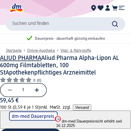
Suchen und finden
Dauerpreis - dauerhaft günstig einkaufen
Startseite
Online-Apotheke
Vital- & Nährstoffe
ALIUD PHARMA
Aliud Pharma Alpha-Lipon AL
600mg Filmtabletten, 100
St
Apothekenpflichtiges Arzneimittel
0
(0)
59,45 €
100 St (0,59 € je 1 St)
inkl. MwSt. zzgl.
Versand
dm-med Dauerpreis
nicht erhöht seit
16.12.2025