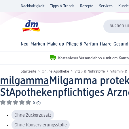
Nachhaltigkeit
Tipps & Trends
Rezepte
Services
Kunde
Suchen un
Neu
Marken
Make-up
Pflege & Parfum
Haare
Gesund
Kostenloser Versand ab 59 € mit dm-Konto
Startseite
Online-Apotheke
Vital- & Nährstoffe
Vitamin- &
milgamma
Milgamma protekt
St
Apothekenpflichtiges Arzn
0
(0)
Ohne Zuckerzusatz
Ohne Konservierungsstoffe