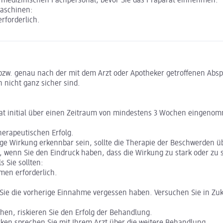
m medizinischen Fachpersonal, bevor Sie das Präparat einnehmen.
Maschinen:
rforderlich.
zw. genau nach der mit dem Arzt oder Apotheker getroffenen Absp
 nicht ganz sicher sind.
arat initial über einen Zeitraum von mindestens 3 Wochen eingen
herapeutischen Erfolg.
nge Wirkung erkennbar sein, sollte die Therapie der Beschwerden ü
, wenn Sie den Eindruck haben, dass die Wirkung zu stark oder zu 
 Sie sollten:
men erforderlich.
Sie die vorherige Einnahme vergessen haben. Versuchen Sie in Zu
en, riskieren Sie den Erfolg der Behandlung.
 sprechen Sie mit Ihrem Arzt über die weitere Behandlung.