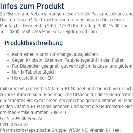
Infos zum Produkt
Zu Risiken und Nebenwirkungen lesen Sie die Packungsbeilage und f
Hast du Fragen? Die Experten von dm-med beraten Dich gerne.
Montag bis Donnerstag 9:00 - 17:00 Uhr, Freitag: 9:00 -15:00 Uhr.
Tel.: 0800 - 688 2766 Mail: service@dm-med.com
Produktbeschreibung
Kann einen Vitamin B1-Mangel ausgleichen
Gegen Kribbeln, Brennen, Taubheitsgefühl in den Füßen
Für Diabetiker geeignet, gut verträglich, laktose- und glutenf
Nur 1x Tablette täglich
Hergestellt in der EU
milgamma® protekt bei Vitamin-B1-Mangel und dadurch verursac
zurückzuführen sein. Eine mögliche Ursache für diese Neuropathie
ein erhöhtes Risiko für einen nervenschädigenden Vitamin-B1-Mang
es den Vitamin-B1-Mangel beheben und somit die Neuropathie-Bes
dm-med-Artikelnummer: 3086310
GTIN: 2090000414622
PZN: 01528157
Pharmakotherapeutische Gruppe: VITAMINE, Vitamin B1, rein