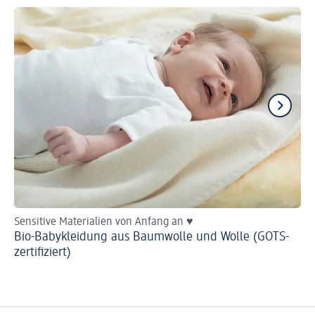
Sensitive Materialien von Anfang an ♥
He
Bio-Babykleidung aus Baumwolle und Wolle (GOTS-
Ba
zertifiziert)