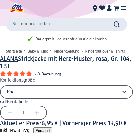
Suchen und finden
Dauerpreis - dauerhaft günstig einkaufen
Startseite
Baby & Kind
Kinderkleidung
Kinderpullover & -shirts
ALANA
Strickjacke mit Herz-Muster, rosa, Gr. 104,
1 St
5
(
1 Bewertung
)
Konfektionsgröße
Größentabelle
Aktueller Preis:
6,95 €
|
Vorheriger Preis:
13,90 €
inkl. MwSt. zzgl.
Versand