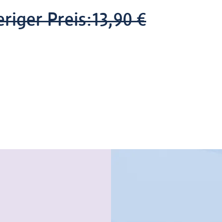
riger Preis:
13,90 €