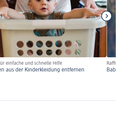
für einfache und schnelle Hilfe
Raffinierte Fle
en aus der Kinderkleidung entfernen
Babykleidung