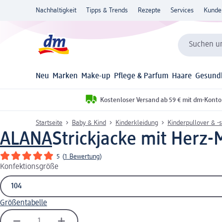
Nachhaltigkeit
Tipps & Trends
Rezepte
Services
Kunde
Suchen un
Neu
Marken
Make-up
Pflege & Parfum
Haare
Gesund
Kostenloser Versand ab 59 € mit dm-Konto
Startseite
Baby & Kind
Kinderkleidung
Kinderpullover & -s
ALANA
Strickjacke mit Herz-M
5
(
1 Bewertung
)
Konfektionsgröße
Größentabelle