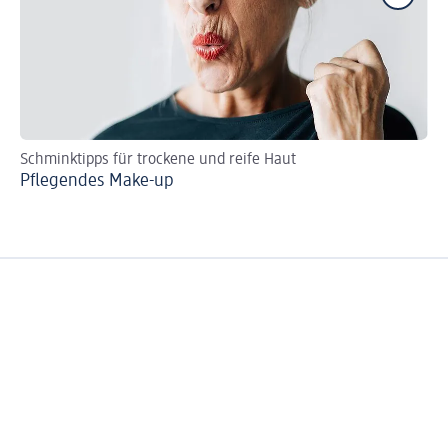
Schminktipps für trockene und reife Haut
Re
Pflegendes Make-up
Ge