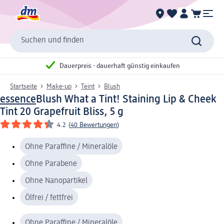
Suchen und finden
Dauerpreis - dauerhaft günstig einkaufen
Startseite
Make-up
Teint
Blush
essence
Blush What a Tint! Staining Lip & Cheek
Tint 20 Grapefruit Bliss, 5 g
4.2
(
40 Bewertungen
)
Ohne Paraffine / Mineralöle
Ohne Parabene
Ohne Nanopartikel
Ölfrei / fettfrei
Ohne Paraffine / Mineralöle