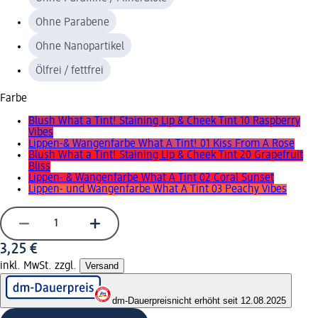
Ohne Parabene
Ohne Nanopartikel
Ölfrei / fettfrei
Farbe
Blush What a Tint! Staining Lip & Cheek Tint 10 Raspberry
Vibes
Lippen-& Wangenfarbe What A Tint! 01 Kiss From A Rose
Blush What a Tint! Staining Lip & Cheek Tint 20 Grapefruit
Bliss
Lippen- & Wangenfarbe What A Tint 02 Coral Sunset
Lippen- und Wangenfarbe What A Tint 03 Peachy Vibes
3,25 €
inkl. MwSt. zzgl.
Versand
dm-Dauerpreis
nicht erhöht seit 12.08.2025